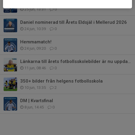
Ikväll delar sig vägen i Mellerud
25 jun, 13:31
0
Daniel nominerad till Årets Eldsjäl i Mellerud 2026
24 jun, 10:39
0
Hemmamatch!
24 jun, 09:20
0
Länkarna till årets fotbollsskolebilder är nu uppdaterade
11 jun, 08:46
0
350+ bilder från helgens fotbollsskola
10 jun, 13:35
2
DM | Kvartsfinal
8 jun, 14:45
0