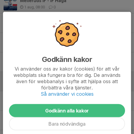
Melleruds IF - IF Haga
1 aug, 08:00
0
KOMMANDE FILMER PÅ CENTRUMSALONGEN
30 jul, 10:16
0
Invigning av Rådavallen
7 jul, 13:46
0
Godkänn kakor
Daniel Mesa Moreno Årets Eldsjäl 2026
7 jul, 06:24
0
Vi använder oss av kakor (cookies) för att vår
webbplats ska fungera bra för dig. De används
FILM PÅ KANALYRAN
även för webbanalys i syfte att hjälpa oss att
1 jul, 10:22
0
förbättra våra tjänster.
Så använder vi cookies
Månadens tema juli–augusti: GEMENSKAPSå så juni
1 jul, 06:00
0
Godkänn alla kakor
POPULÄRT MED SOMMARBIO PÅ CENTRUMSALONGEN
Bara nödvändiga
28 jun, 18:42
0