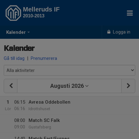
Melleruds IF
2010-2013
Logga in
Kalender
Kalender
Gå till idag
|
Prenumerera
Augusti 2026
1
06:15
Avresa Oddebollen
06:16
Lör
Idrottshuset
08:00
Match SC Falk
09:00
Gustafsberg
14:40
Match Fart/Furnes