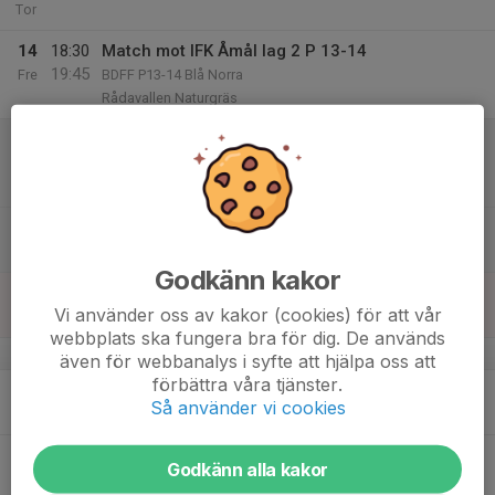
Tor
14
18:30
Match mot IFK Åmål lag 2 P 13-14
19:45
Fre
BDFF P13-14 Blå Norra
Rådavallen Naturgräs
15
12:00
Invigning av Rådavallen<3hela föreningen
15:00
Lör
Rådavallen
12:00
Invigningslopp
12:30
Rådavallen
Godkänn kakor
16
Vi använder oss av kakor (cookies) för att vår
Sön
webbplats ska fungera bra för dig. De används
v.34
även för webbanalys i syfte att hjälpa oss att
förbättra våra tjänster.
17
Så använder vi cookies
Mån
18
Godkänn alla kakor
Tis