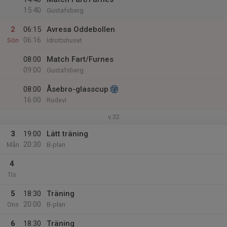
15:40
Gustafsberg
2
06:15
Avresa Oddebollen
06:16
Sön
Idrottshuset
08:00
Match Fart/Furnes
09:00
Gustafsberg
08:00
Åsebro-glasscup
16:00
Rudevi
v.32
3
19:00
Lätt träning
20:30
Mån
B-plan
4
Tis
5
18:30
Träning
20:00
Ons
B-plan
6
18:30
Träning