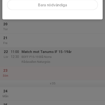
Bara nödvändiga
19
18:30
Match mot IFK Strömstad 9v9
19:45
Ons
BDFF P13-14 Blå Norra
Strömsvallen
20
Tor
21
Fre
22
11:00
Match mot Tanums IF 15-19år
12:30
Lör
BDFF P15-19 Blå Norra
Rådavallen Naturgräs
23
Sön
v.35
24
Mån