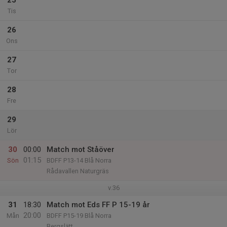
25
Tis
26
Ons
27
Tor
28
Fre
29
Lör
30
00:00
Match mot Ståöver
01:15
Sön
BDFF P13-14 Blå Norra
Rådavallen Naturgräs
v.36
31
18:30
Match mot Eds FF P 15-19 år
20:00
Mån
BDFF P15-19 Blå Norra
Bergslätt