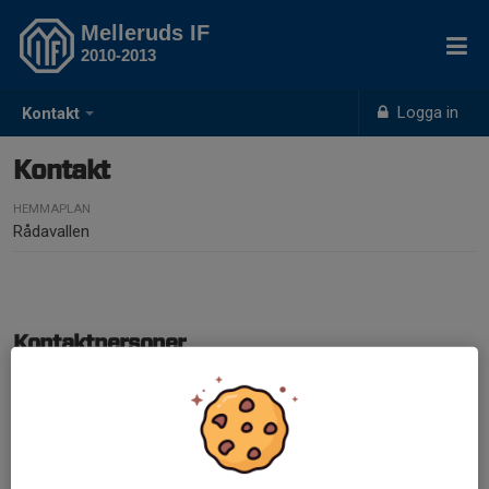
Melleruds IF
2010-2013
Logga in
Kontakt
Kontakt
HEMMAPLAN
Rådavallen
Kontaktpersoner
Daniel Mesa Moreno
Ledare
073-348 99 77
dmesa_moreno@hotmail.com