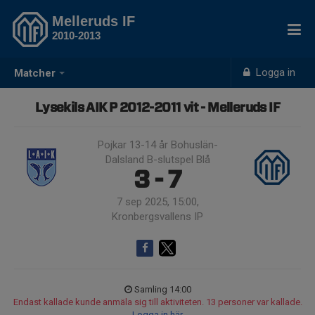
Melleruds IF
2010-2013
Logga in
Matcher
Lysekils AIK P 2012-2011 vit - Melleruds IF
Pojkar 13-14 år Bohuslän-
Dalsland B-slutspel Blå
3 - 7
7 sep 2025, 15:00,
Kronbergsvallens IP
Samling 14:00
Endast kallade kunde anmäla sig till aktiviteten. 13 personer var kallade.
Logga in här