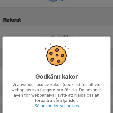
Referat
Inget referat skrivet
Tabell
Godkänn kakor
Pojkar 13-14 år Bohuslän-
Dalsland B-slutspel Blå
M
+/-
P
Vi använder oss av kakor (cookies) för att vår
webbplats ska fungera bra för dig. De används
1. IF Viken P2011
5
14
13
även för webbanalys i syfte att hjälpa oss att
förbättra våra tjänster.
2. Grohed/Ljungskile P2011
5
11
10
Så använder vi cookies
3. Melleruds IF P 13-14 år
5
3
9