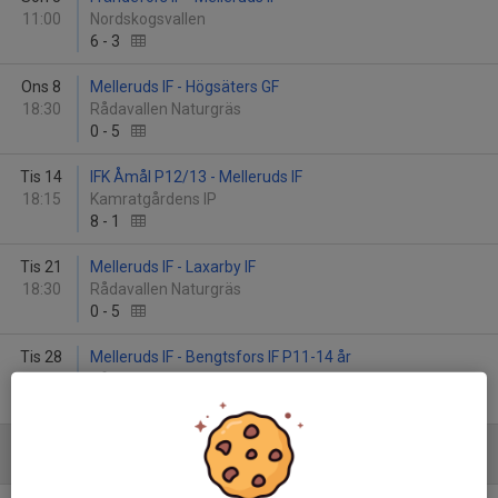
11:00
Nordskogsvallen
6
-
3
Ons 8
Melleruds IF - Högsäters GF
18:30
Rådavallen Naturgräs
0
-
5
Tis 14
IFK Åmål P12/13 - Melleruds IF
18:15
Kamratgårdens IP
8
-
1
Tis 21
Melleruds IF - Laxarby IF
18:30
Rådavallen Naturgräs
0
-
5
Tis 28
Melleruds IF - Bengtsfors IF P11-14 år
18:30
Rådavallen Naturgräs
1
-
3
Juni