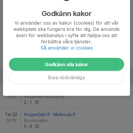
Mån 3
Brålanda IF - Melleruds IF
18:30
Sörbyvallen
Godkänn kakor
12
-
4
Vi använder oss av kakor (cookies) för att vår
Ons 12
Melleruds IF - Eds FF
webbplats ska fungera bra för dig. De används
18:30
Rådavallen Naturgräs
även för webbanalys i syfte att hjälpa oss att
1
-
12
förbättra våra tjänster.
Så använder vi cookies
Fre 14
Färgelanda IF - Melleruds IF
18:30
Högalid IP
2
-
3
Godkänn alla kakor
Bara nödvändiga
Augusti
Tis 13
Melleruds IF - IF Viken
18:30
Rådavallen Naturgräs
2
-
1
Tor 22
Kroppefjälls IF - Melleruds IF
18:30
Brunnsvallen
5
-
0