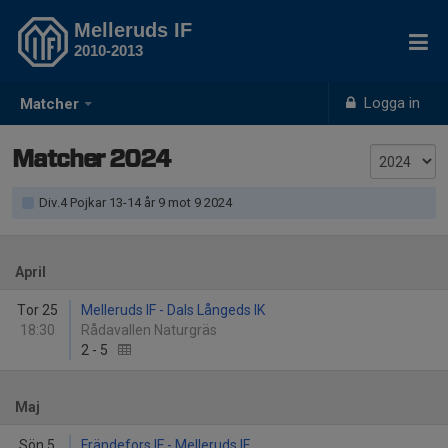
Melleruds IF
2010-2013
Logga in
Matcher
Matcher 2024
Div.4 Pojkar 13-14 år 9 mot 9 2024
April
Tor 25
Melleruds IF - Dals Långeds IK
18:30
Rådavallen Naturgräs
2
-
5
Maj
Sön 5
Frändefors IF - Melleruds IF