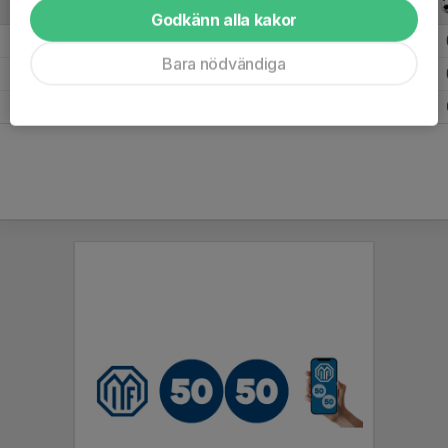
CUPER
2020
Godkänn alla kakor
2020 Dalslands Sparbanks Cup DM herrar seniorer slutspel 2020
1
Bara nödvändiga
2020 Dalslands Sparbanks Cup herrar seniorer grupp 1 2020
3
Totalt
4