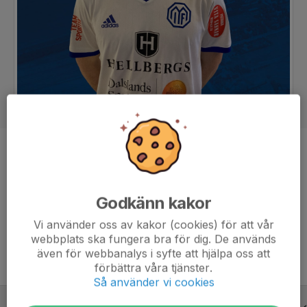
Position
Back
Ålder
27 år
Godkänn kakor
Vi använder oss av kakor (cookies) för att vår
Utlånad till Åsebro IF under hösten 2026
webbplats ska fungera bra för dig. De används
även för webbanalys i syfte att hjälpa oss att
förbättra våra tjänster.
Så använder vi cookies