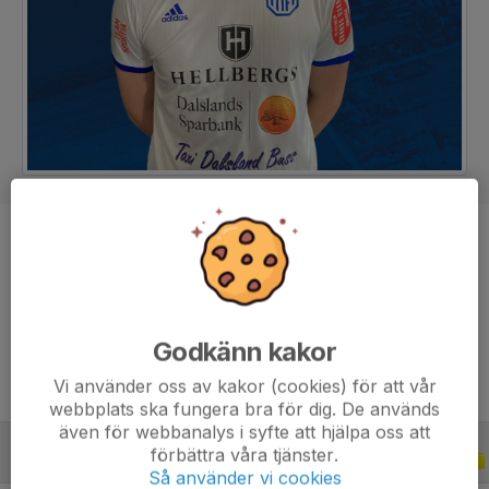
Position
Back
Ålder
31 år
Tidigare klubbar
Vänersborgs FK
Godkänn kakor
Vi använder oss av kakor (cookies) för att vår
webbplats ska fungera bra för dig. De används
även för webbanalys i syfte att hjälpa oss att
förbättra våra tjänster.
B-LAGSSERIER
2017
Så använder vi cookies