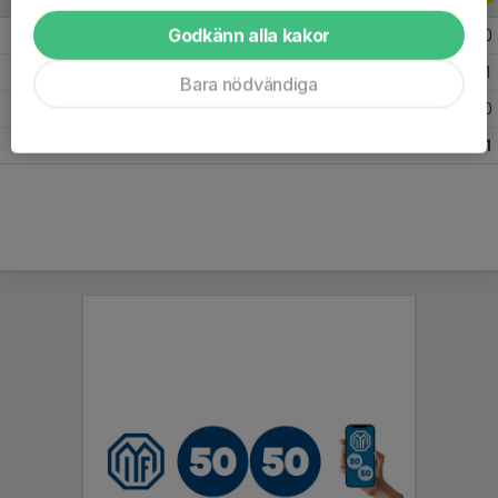
Godkänn alla kakor
2016 DM herr semifinal/final
2
0
0
0
2016 DM herrar seniorer grupp A
2
2
0
1
Bara nödvändiga
2016 TrettondagsCupen
6
4
0
0
Totalt
10
6
0
1