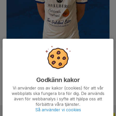
Position
Forward
Ålder
30 år
Tidigare klubbar
Åsebro IF, Vänersborgs IF, Vänersborgs
Godkänn kakor
FK
Vi använder oss av kakor (cookies) för att vår
webbplats ska fungera bra för dig. De används
även för webbanalys i syfte att hjälpa oss att
förbättra våra tjänster.
Så använder vi cookies
CUPER
2016