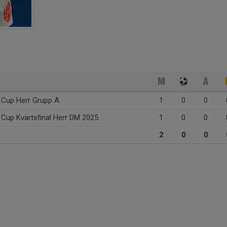
 Cup Herr Grupp A
1
0
0
 Cup Kvartsfinal Herr DM 2025
1
0
0
2
0
0