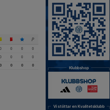
0
0
0
0
0
0
0
0
0
0
0
0
Klubbshop
Vi stöttar en Kvalitetsklubb