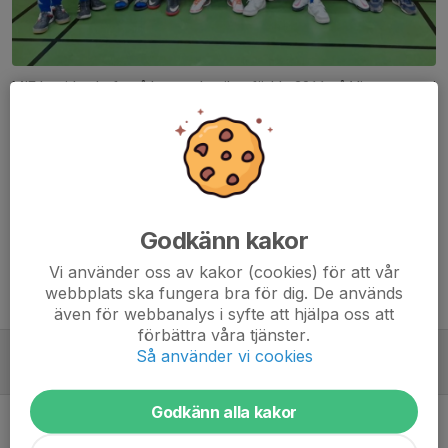
MIF har idag haft två lag med pojkar födda 2011 på Vintercupen i
Ed 👏🏼
Trötta men nöjda grabbar efter tuffa matcher!
Bra kämpat killar!
Dela nyhet
Godkänn kakor
Vi använder oss av kakor (cookies) för att vår
webbplats ska fungera bra för dig. De används
Tidigare nyheter
även för webbanalys i syfte att hjälpa oss att
förbättra våra tjänster.
Vintercupen i Ed
Så använder vi cookies
11 nov 2023
0
Godkänn alla kakor
P10-12 deltog i Åseglass Cup
8 aug 2023
0