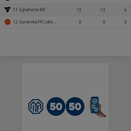
11. Egnahems BK
12
-12
6
12. Syrianska FK Lidköping
0
0
0