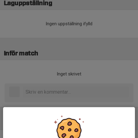
Laguppställning
Ingen uppställning ifylld
Inför match
Inget skrivet
Tabell