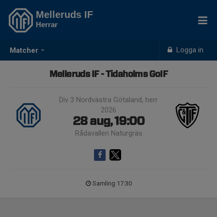
Melleruds IF
Herrar
Logga in
Matcher
Melleruds IF - Tidaholms GoIF
Div 3 Nordvästra Götaland, herr
2026
28 aug, 19:00
Rådavallen Naturgräs
Samling 17:30