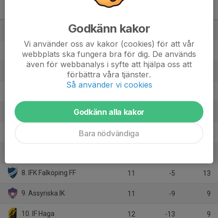
Div 3 Nordvästra Götaland,
herr 2026
M
+/-
P
Godkänn kakor
1. Vara SK
12
11
26
Vi använder oss av kakor (cookies) för att vår
2. IK Gauthiod
12
10
24
webbplats ska fungera bra för dig. De används
även för webbanalys i syfte att hjälpa oss att
3. Trollhättans FK
12
6
23
förbättra våra tjänster.
Så använder vi cookies
4. Melleruds IF
12
8
21
Godkänn alla kakor
5. Tidaholms GoIF
12
1
18
6. IFK Mariestad
Bara nödvändiga
12
2
15
7. Wargöns IK
12
1
14
8. IFK Falköping FF
11
-5
13
9. Assyriska IK
11
-9
9
10. IF Haga
12
-13
9