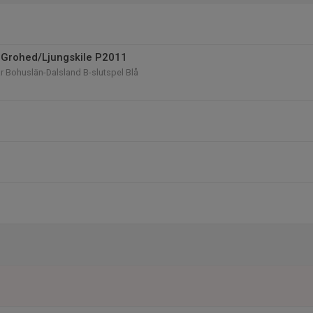
 Grohed/Ljungskile P2011
år Bohuslän-Dalsland B-slutspel Blå