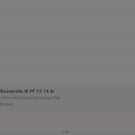
Rosseröds IK PF 13-14 år
år Bohuslän-Dalsland B-slutspel Blå
aturgräs
v.38