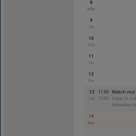
8
Mån
9
Tis
10
Ons
11
Tor
12
Fre
13
11:00
Match mot 
13:00
Lör
Pojkar 13-14 
Rådavallen N
14
Sön