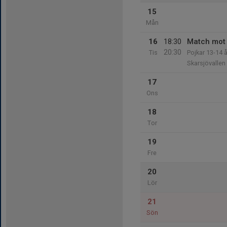
15
Mån
16
18:30
Match mot
20:30
Tis
Pojkar 13-14 
Skarsjövallen
17
Ons
18
Tor
19
Fre
20
Lör
21
Sön