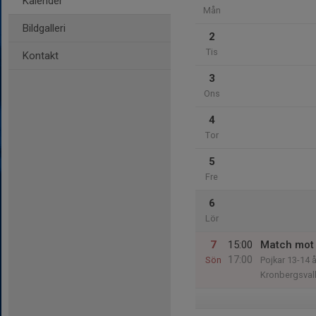
Kalender
Mån
Bildgalleri
2
Tis
Kontakt
3
Ons
4
Tor
5
Fre
6
Lör
7
15:00
Match mot 
17:00
Sön
Pojkar 13-14 
Kronbergsvall