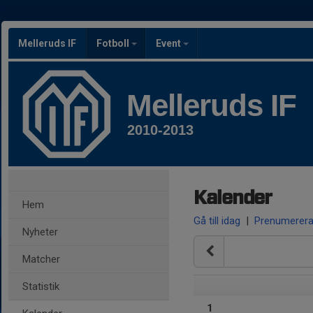
Melleruds IF
Fotboll
Event
Melleruds IF
2010-2013
Kalender
Hem
Gå till idag
|
Prenumerer
Nyheter
Matcher
Statistik
1