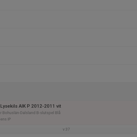
Lysekils AIK P 2012-2011 vit
år Bohuslän-Dalsland B-slutspel Blå
ens IP
v.37